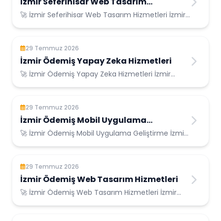
İzmir Seferihisar Web Tasarım
Hizmetleri
🚀 İzmir Seferihisar Web Tasarım Hizmetleri İzmir
Seferihisar Konumunda Güvenilir Bilişim ...
29 Temmuz 2026
İzmir Ödemiş Yapay Zeka Hizmetleri
🚀 İzmir Ödemiş Yapay Zeka Hizmetleri İzmir
Ödemiş Konumunda Güvenilir Bilişim Hizmetleri ...
29 Temmuz 2026
İzmir Ödemiş Mobil Uygulama
Geliştirme
🚀 İzmir Ödemiş Mobil Uygulama Geliştirme İzmir
Ödemiş Konumunda Güvenilir Bilişim Hizmetl...
29 Temmuz 2026
İzmir Ödemiş Web Tasarım Hizmetleri
🚀 İzmir Ödemiş Web Tasarım Hizmetleri İzmir
Ödemiş Konumunda Güvenilir Bilişim Hizmetleri...