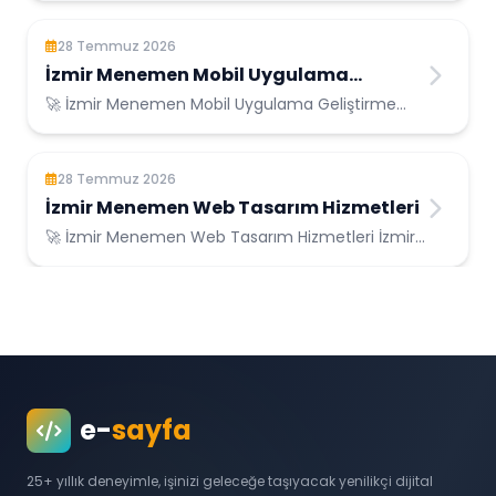
Hizmetler...
28 Temmuz 2026
İzmir Menemen Mobil Uygulama
Geliştirme
🚀 İzmir Menemen Mobil Uygulama Geliştirme
İzmir Menemen Konumunda Güvenilir Bilişim
Hizme...
28 Temmuz 2026
İzmir Menemen Web Tasarım Hizmetleri
🚀 İzmir Menemen Web Tasarım Hizmetleri İzmir
Menemen Konumunda Güvenilir Bilişim
Hizmetle...
e-
sayfa
25+ yıllık deneyimle, işinizi geleceğe taşıyacak yenilikçi dijital