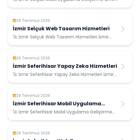
Selçuk Konumunda Güvenilir Bilişim Hizmetl...
29 Temmuz 2026
İzmir Selçuk Web Tasarım Hizmetleri
🚀 İzmir Selçuk Web Tasarım Hizmetleri İzmir
Selçuk Konumunda Güvenilir Bilişim Hizmetleri...
29 Temmuz 2026
İzmir Seferihisar Yapay Zeka Hizmetleri
🚀 İzmir Seferihisar Yapay Zeka Hizmetleri İzmir
Seferihisar Konumunda Güvenilir Bilişim H...
29 Temmuz 2026
İzmir Seferihisar Mobil Uygulama
Geliştirme
🚀 İzmir Seferihisar Mobil Uygulama Geliştirme
İzmir Seferihisar Konumunda Güvenilir Biliş...
29 Temmuz 2026