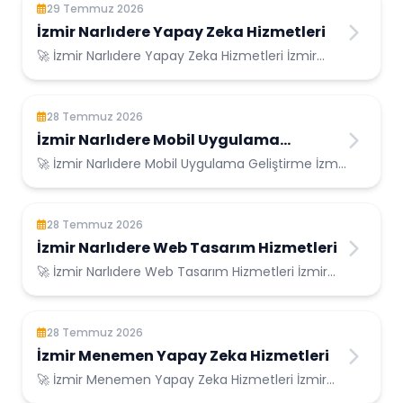
29 Temmuz 2026
İzmir Narlıdere Yapay Zeka Hizmetleri
🚀 İzmir Narlıdere Yapay Zeka Hizmetleri İzmir
Narlıdere Konumunda Güvenilir Bilişim Hizme...
28 Temmuz 2026
İzmir Narlıdere Mobil Uygulama
Geliştirme
🚀 İzmir Narlıdere Mobil Uygulama Geliştirme İzmir
Narlıdere Konumunda Güvenilir Bilişim H...
28 Temmuz 2026
İzmir Narlıdere Web Tasarım Hizmetleri
🚀 İzmir Narlıdere Web Tasarım Hizmetleri İzmir
Narlıdere Konumunda Güvenilir Bilişim Hizm...
28 Temmuz 2026
İzmir Menemen Yapay Zeka Hizmetleri
🚀 İzmir Menemen Yapay Zeka Hizmetleri İzmir
Menemen Konumunda Güvenilir Bilişim