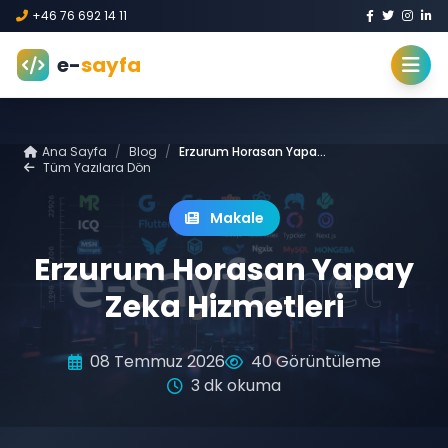
+46 76 692 14 11
e-
sayfa
Ana Sayfa
/
Blog
/
Erzurum Horasan Yapay Zeka Hizmetleri
Tüm Yazılara Dön
Makale
Erzurum Horasan Yapay
Zeka Hizmetleri
08 Temmuz 2026
40 Görüntüleme
3 dk okuma