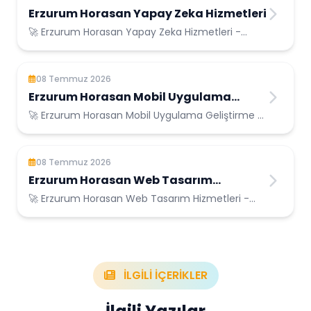
Erzurum Horasan Yapay Zeka Hizmetleri
🚀 Erzurum Horasan Yapay Zeka Hizmetleri -
Erzurum Horasan Konumunda Güvenilir Bilişim
Hizmetleri
08 Temmuz 2026
Erzurum Horasan Mobil Uygulama
Geliştirme
🚀 Erzurum Horasan Mobil Uygulama Geliştirme -
Erzurum Horasan Konumunda Güvenilir Bilişim
Hizmetleri
08 Temmuz 2026
Erzurum Horasan Web Tasarım
Hizmetleri
🚀 Erzurum Horasan Web Tasarım Hizmetleri -
Erzurum Horasan Konumunda Güvenilir Bilişim
Hizmetleri
İLGİLİ İÇERİKLER