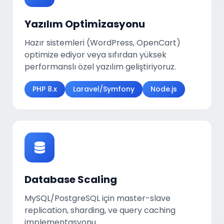
Yazılım Optimizasyonu
Hazır sistemleri (WordPress, OpenCart)
optimize ediyor veya sıfırdan yüksek
performanslı özel yazılım geliştiriyoruz.
PHP 8.x
Laravel/Symfony
Node.js
Database Scaling
MySQL/PostgreSQL için master-slave
replication, sharding, ve query caching
implementasyonu.