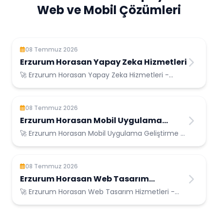
Web ve Mobil Çözümleri
08 Temmuz 2026
Erzurum Horasan Yapay Zeka Hizmetleri
🚀 Erzurum Horasan Yapay Zeka Hizmetleri -
Erzurum Horasan Konumunda Güvenilir Bilişim
Hizmetleri
08 Temmuz 2026
Erzurum Horasan Mobil Uygulama
Geliştirme
🚀 Erzurum Horasan Mobil Uygulama Geliştirme -
Erzurum Horasan Konumunda Güvenilir Bilişim
Hizmetleri
08 Temmuz 2026
Erzurum Horasan Web Tasarım
Hizmetleri
🚀 Erzurum Horasan Web Tasarım Hizmetleri -
Erzurum Horasan Konumunda Güvenilir Bilişim
Hizmetleri