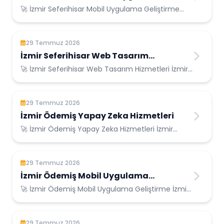
Geliştirme
🚀 İzmir Seferihisar Mobil Uygulama Geliştirme
İzmir Seferihisar Konumunda Güvenilir Biliş...
29 Temmuz 2026
İzmir Seferihisar Web Tasarım
Hizmetleri
🚀 İzmir Seferihisar Web Tasarım Hizmetleri İzmir
Seferihisar Konumunda Güvenilir Bilişim ...
29 Temmuz 2026
İzmir Ödemiş Yapay Zeka Hizmetleri
🚀 İzmir Ödemiş Yapay Zeka Hizmetleri İzmir
Ödemiş Konumunda Güvenilir Bilişim Hizmetleri ...
29 Temmuz 2026
İzmir Ödemiş Mobil Uygulama
Geliştirme
🚀 İzmir Ödemiş Mobil Uygulama Geliştirme İzmir
Ödemiş Konumunda Güvenilir Bilişim Hizmetl...
29 Temmuz 2026