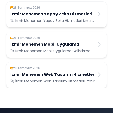
28 Temmuz 2026
İzmir Menemen Yapay Zeka Hizmetleri
🚀 İzmir Menemen Yapay Zeka Hizmetleri İzmir
Menemen Konumunda Güvenilir Bilişim
Hizmetler...
28 Temmuz 2026
İzmir Menemen Mobil Uygulama
Geliştirme
🚀 İzmir Menemen Mobil Uygulama Geliştirme
İzmir Menemen Konumunda Güvenilir Bilişim
Hizme...
28 Temmuz 2026
İzmir Menemen Web Tasarım Hizmetleri
🚀 İzmir Menemen Web Tasarım Hizmetleri İzmir
Menemen Konumunda Güvenilir Bilişim
Hizmetle...