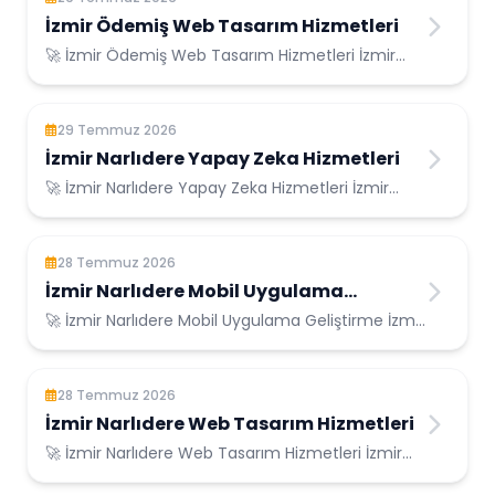
İzmir Ödemiş Web Tasarım Hizmetleri
🚀 İzmir Ödemiş Web Tasarım Hizmetleri İzmir
Ödemiş Konumunda Güvenilir Bilişim Hizmetleri...
29 Temmuz 2026
İzmir Narlıdere Yapay Zeka Hizmetleri
🚀 İzmir Narlıdere Yapay Zeka Hizmetleri İzmir
Narlıdere Konumunda Güvenilir Bilişim Hizme...
28 Temmuz 2026
İzmir Narlıdere Mobil Uygulama
Geliştirme
🚀 İzmir Narlıdere Mobil Uygulama Geliştirme İzmir
Narlıdere Konumunda Güvenilir Bilişim H...
28 Temmuz 2026
İzmir Narlıdere Web Tasarım Hizmetleri
🚀 İzmir Narlıdere Web Tasarım Hizmetleri İzmir
Narlıdere Konumunda Güvenilir Bilişim Hizm...