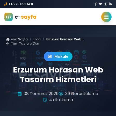
+46 76 692 14 11
e-
sayfa
Ana Sayfa
/
Blog
/
Erzurum Horasan Web Tasarım Hizmetleri
Tüm Yazılara Dön
Makale
Erzurum Horasan Web
Tasarım Hizmetleri
08 Temmuz 2026
39 Görüntüleme
4 dk okuma