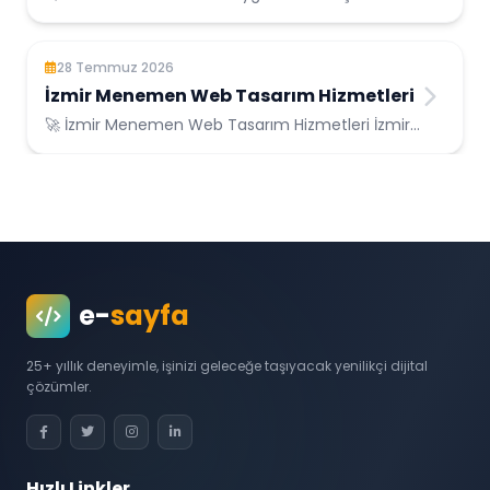
İzmir Menemen Konumunda Güvenilir Bilişim
Hizme...
28 Temmuz 2026
İzmir Menemen Web Tasarım Hizmetleri
🚀 İzmir Menemen Web Tasarım Hizmetleri İzmir
Menemen Konumunda Güvenilir Bilişim
Hizmetle...
e-
sayfa
25+ yıllık deneyimle, işinizi geleceğe taşıyacak yenilikçi dijital
çözümler.
Hızlı Linkler