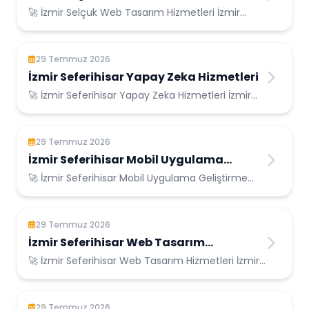
🚀 İzmir Selçuk Web Tasarım Hizmetleri İzmir
Selçuk Konumunda Güvenilir Bilişim Hizmetleri...
29 Temmuz 2026
İzmir Seferihisar Yapay Zeka Hizmetleri
🚀 İzmir Seferihisar Yapay Zeka Hizmetleri İzmir
Seferihisar Konumunda Güvenilir Bilişim H...
29 Temmuz 2026
İzmir Seferihisar Mobil Uygulama
Geliştirme
🚀 İzmir Seferihisar Mobil Uygulama Geliştirme
İzmir Seferihisar Konumunda Güvenilir Biliş...
29 Temmuz 2026
İzmir Seferihisar Web Tasarım
Hizmetleri
🚀 İzmir Seferihisar Web Tasarım Hizmetleri İzmir
Seferihisar Konumunda Güvenilir Bilişim ...
29 Temmuz 2026