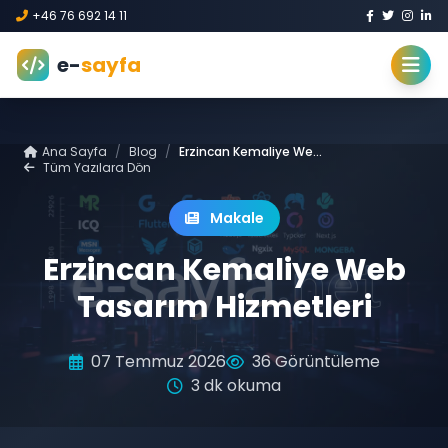
+46 76 692 14 11
e-
sayfa
Ana Sayfa
/
Blog
/
Erzincan Kemaliye Web Tasarım Hizmetleri
Tüm Yazılara Dön
Makale
Erzincan Kemaliye Web
Tasarım Hizmetleri
07 Temmuz 2026
36 Görüntüleme
3 dk okuma