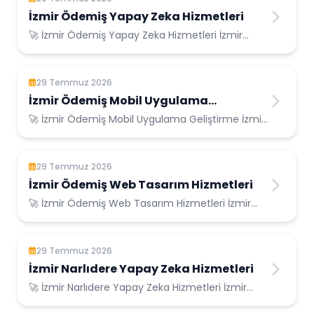
İzmir Ödemiş Yapay Zeka Hizmetleri
🚀 İzmir Ödemiş Yapay Zeka Hizmetleri İzmir
Ödemiş Konumunda Güvenilir Bilişim Hizmetleri ...
29 Temmuz 2026
İzmir Ödemiş Mobil Uygulama
Geliştirme
🚀 İzmir Ödemiş Mobil Uygulama Geliştirme İzmir
Ödemiş Konumunda Güvenilir Bilişim Hizmetl...
29 Temmuz 2026
İzmir Ödemiş Web Tasarım Hizmetleri
🚀 İzmir Ödemiş Web Tasarım Hizmetleri İzmir
Ödemiş Konumunda Güvenilir Bilişim Hizmetleri...
29 Temmuz 2026
İzmir Narlıdere Yapay Zeka Hizmetleri
🚀 İzmir Narlıdere Yapay Zeka Hizmetleri İzmir
Narlıdere Konumunda Güvenilir Bilişim Hizme...