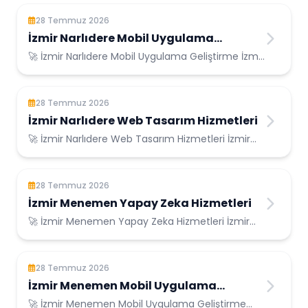
28 Temmuz 2026
İzmir Narlıdere Mobil Uygulama
Geliştirme
🚀 İzmir Narlıdere Mobil Uygulama Geliştirme İzmir
Narlıdere Konumunda Güvenilir Bilişim H...
28 Temmuz 2026
İzmir Narlıdere Web Tasarım Hizmetleri
🚀 İzmir Narlıdere Web Tasarım Hizmetleri İzmir
Narlıdere Konumunda Güvenilir Bilişim Hizm...
28 Temmuz 2026
İzmir Menemen Yapay Zeka Hizmetleri
🚀 İzmir Menemen Yapay Zeka Hizmetleri İzmir
Menemen Konumunda Güvenilir Bilişim
Hizmetler...
28 Temmuz 2026
İzmir Menemen Mobil Uygulama
Geliştirme
🚀 İzmir Menemen Mobil Uygulama Geliştirme