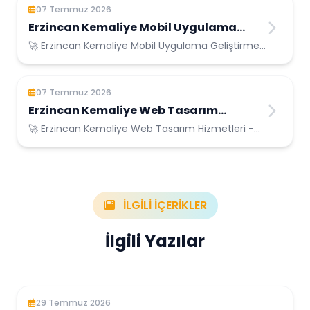
07 Temmuz 2026
Erzincan Kemaliye Mobil Uygulama
Geliştirme
🚀 Erzincan Kemaliye Mobil Uygulama Geliştirme
- Erzincan Kemaliye Konumunda Güvenilir Bilişim
Hizmetleri
07 Temmuz 2026
Erzincan Kemaliye Web Tasarım
Hizmetleri
🚀 Erzincan Kemaliye Web Tasarım Hizmetleri -
Erzincan Kemaliye Konumunda Güvenilir Bilişim
Hizmetleri
İLGİLİ İÇERİKLER
İlgili Yazılar
29 Temmuz 2026