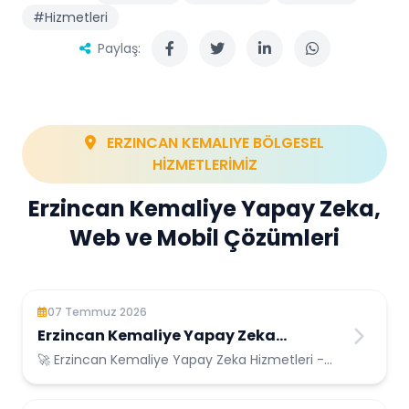
#Hizmetleri
Paylaş:
ERZINCAN KEMALIYE BÖLGESEL
HİZMETLERİMİZ
Erzincan Kemaliye Yapay Zeka,
Web ve Mobil Çözümleri
07 Temmuz 2026
Erzincan Kemaliye Yapay Zeka
Hizmetleri
🚀 Erzincan Kemaliye Yapay Zeka Hizmetleri -
Erzincan Kemaliye Konumunda Güvenilir Bilişim
Hizmetleri