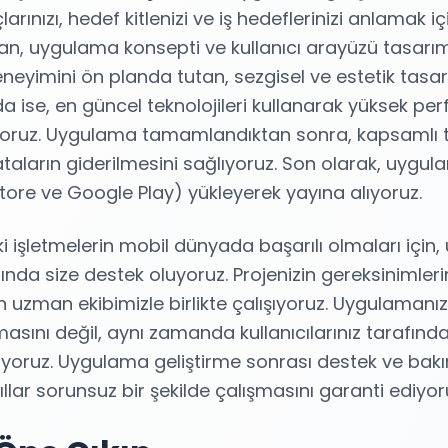
larınızı, hedef kitlenizi ve iş hedeflerinizi anlamak için
ından, uygulama konsepti ve kullanıcı arayüzü tasar
eneyimini ön planda tutan, sezgisel ve estetik tasa
 ise, en güncel teknolojileri kullanarak yüksek per
yoruz. Uygulama tamamlandıktan sonra, kapsamlı te
 hataların giderilmesini sağlıyoruz. Son olarak, uyg
ore ve Google Play) yükleyerek yayına alıyoruz.
i işletmelerin mobil dünyada başarılı olmaları için
nda size destek oluyoruz. Projenizin gereksinimler
 uzman ekibimizle birlikte çalışıyoruz. Uygulamanı
ını değil, aynı zamanda kullanıcılarınız tarafında
lıyoruz. Uygulama geliştirme sonrası destek ve bakı
lar sorunsuz bir şekilde çalışmasını garanti ediyor