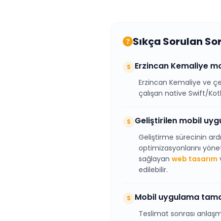
Sıkça Sorulan So
Erzincan Kemaliye mob
S
Erzincan Kemaliye ve çe
çalışan native Swift/Kotl
Geliştirilen mobil uy
S
Geliştirme sürecinin ar
optimizasyonlarını yönet
sağlayan
web tasarım
v
edilebilir.
Mobil uygulama tamam
S
Teslimat sonrası anlaşm