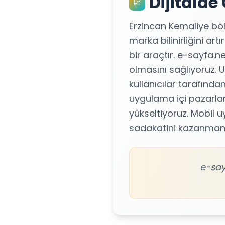
Dijitalde
📈
Erzincan Kemaliye bölg
marka bilinirliğini art
bir araçtır. e-sayfa.
olmasını sağlıyoruz.
kullanıcılar tarafınd
uygulama içi pazarlama
yükseltiyoruz. Mobil u
sadakatini kazanmanı
e-say