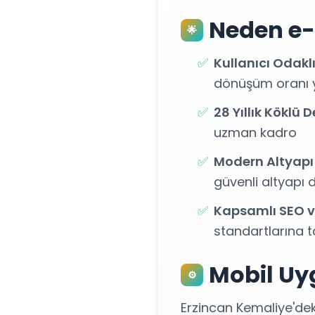
Neden e-
🌟
✅
Kullanıcı Odakl
dönüşüm oranı yü
✅
28 Yıllık Köklü
uzman kadro
✅
Modern Altyapı
güvenli altyapı 
✅
Kapsamlı SEO v
standartlarına t
Mobil Uy
⚙️
Erzincan Kemaliye'deki