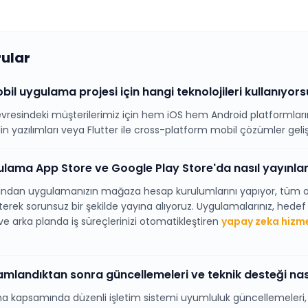
rular
il uygulama projesi için hangi teknolojileri kullanıyor
vresindeki müşterilerimiz için hem iOS hem Android platformla
in yazılımları veya Flutter ile cross-platform mobil çözümler geliş
gulama App Store ve Google Play Store'da nasıl yayınla
dından uygulamanızın mağaza hesap kurulumlarını yapıyor, tüm o
erek sorunsuz bir şekilde yayına alıyoruz. Uygulamalarınız, hedef 
e arka planda iş süreçlerinizi otomatikleştiren
yapay zeka hizme
landıktan sonra güncellemeleri ve teknik desteği nas
a kapsamında düzenli işletim sistemi uyumluluk güncellemeleri, 