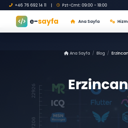
+46 76 692 14 11
|
Pzt-Cmt: 09:00 - 18:00
e-
sayfa
Ana Sayfa
Hizm
Ana Sayfa
/
Blog
/
Erzinca
Erzinca