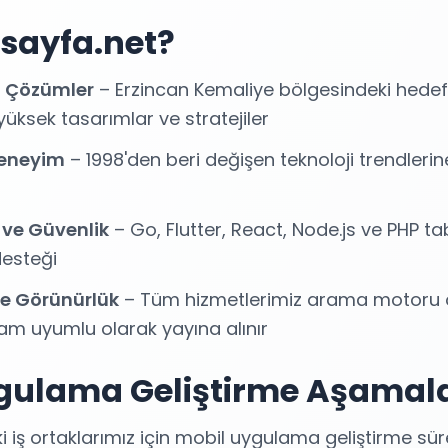
sayfa.net?
ı Çözümler
– Erzincan Kemaliye bölgesindeki hedef 
ksek tasarımlar ve stratejiler
 Deneyim
– 1998'den beri değişen teknoloji trendler
 ve Güvenlik
– Go, Flutter, React, Node.js ve PHP tab
desteği
e Görünürlük
– Tüm hizmetlerimiz arama motoru 
am uyumlu olarak yayına alınır
gulama Geliştirme Aşamal
 iş ortaklarımız için mobil uygulama geliştirme süre