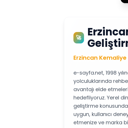
Erzinc
🚀
Gelişti
Erzincan Kemaliye 
e-sayfa.net, 1998 yılı
yolculuklarında rehbe
avantajı elde etmeler
hedefliyoruz. Yerel d
geliştirme konusunda s
uygun, kullanıcı dene
etmenize ve marka bili