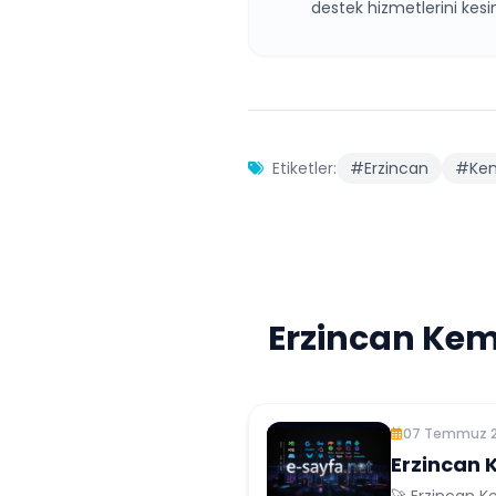
destek hizmetlerini kes
Etiketler:
#Erzincan
#Kem
Erzincan Kem
07 Temmuz 
Erzincan 