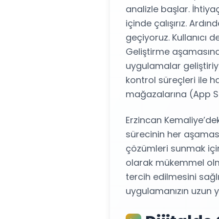
analizle başlar. İhtiyaç
içinde çalışırız. Ard
geçiyoruz. Kullanıcı d
Geliştirme aşamasında
uygulamalar geliştiri
kontrol süreçleri ile
mağazalarına (App St
Erzincan Kemaliye’dek
sürecinin her aşaması
çözümleri sunmak için
olarak mükemmel olmas
tercih edilmesini sağ
uygulamanızın uzun yıl