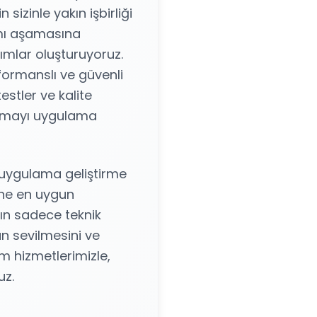
 sizinle yakın işbirliği
ımı aşamasına
rımlar oluşturuyoruz.
formanslı ve güvenli
stler ve kalite
ulamayı uygulama
, uygulama geliştirme
ine en uygun
zın sadece teknik
n sevilmesini ve
m hizmetlerimizle,
uz.