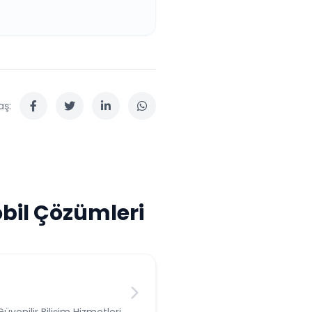
aş:
bil Çözümleri