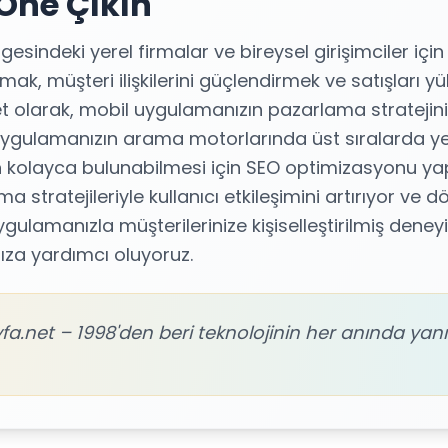
 Öne Çıkın
esindeki yerel firmalar ve bireysel girişimciler iç
ırmak, müşteri ilişkilerini güçlendirmek ve satışları 
net olarak, mobil uygulamanızın pazarlama stratejini
 Uygulamanızın arama motorlarında üst sıralarda y
an kolayca bulunabilmesi için SEO optimizasyonu yap
 stratejileriyle kullanıcı etkileşimini artırıyor ve 
ygulamanızla müşterilerinize kişiselleştirilmiş deney
za yardımcı oluyoruz.
fa.net – 1998'den beri teknolojinin her anında yanı