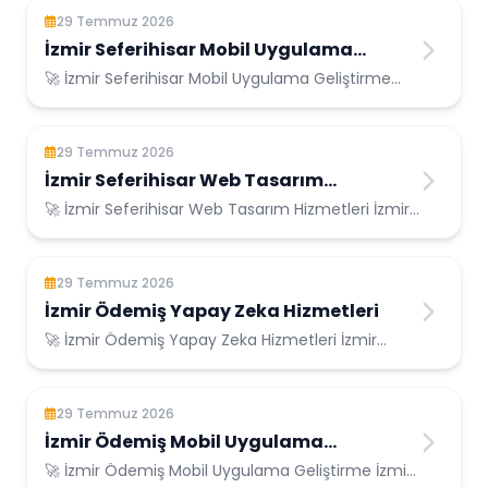
29 Temmuz 2026
İzmir Seferihisar Mobil Uygulama
Geliştirme
🚀 İzmir Seferihisar Mobil Uygulama Geliştirme
İzmir Seferihisar Konumunda Güvenilir Biliş...
29 Temmuz 2026
İzmir Seferihisar Web Tasarım
Hizmetleri
🚀 İzmir Seferihisar Web Tasarım Hizmetleri İzmir
Seferihisar Konumunda Güvenilir Bilişim ...
29 Temmuz 2026
İzmir Ödemiş Yapay Zeka Hizmetleri
🚀 İzmir Ödemiş Yapay Zeka Hizmetleri İzmir
Ödemiş Konumunda Güvenilir Bilişim Hizmetleri ...
29 Temmuz 2026
İzmir Ödemiş Mobil Uygulama
Geliştirme
🚀 İzmir Ödemiş Mobil Uygulama Geliştirme İzmir