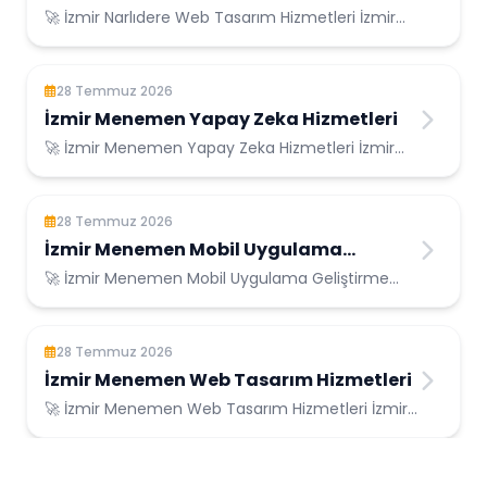
🚀 İzmir Narlıdere Web Tasarım Hizmetleri İzmir
Narlıdere Konumunda Güvenilir Bilişim Hizm...
28 Temmuz 2026
İzmir Menemen Yapay Zeka Hizmetleri
🚀 İzmir Menemen Yapay Zeka Hizmetleri İzmir
Menemen Konumunda Güvenilir Bilişim
Hizmetler...
28 Temmuz 2026
İzmir Menemen Mobil Uygulama
Geliştirme
🚀 İzmir Menemen Mobil Uygulama Geliştirme
İzmir Menemen Konumunda Güvenilir Bilişim
Hizme...
28 Temmuz 2026
İzmir Menemen Web Tasarım Hizmetleri
🚀 İzmir Menemen Web Tasarım Hizmetleri İzmir
Menemen Konumunda Güvenilir Bilişim
Hizmetle...