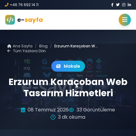
+46 76 692 14 11
e-
sayfa
Ana Sayfa
/
Blog
/
Erzurum Karaçoban Web Tasarım Hizmetleri
Tüm Yazılara Dön
Makale
Erzurum Karaçoban Web
Tasarım Hizmetleri
08 Temmuz 2026
33 Görüntüleme
3 dk okuma