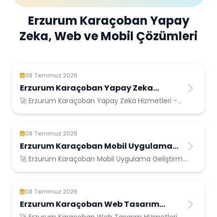
Erzurum Karaçoban Yapay
Zeka, Web ve Mobil Çözümleri
08 Temmuz 2026
Erzurum Karaçoban Yapay Zeka
Hizmetleri
🚀 Erzurum Karaçoban Yapay Zeka Hizmetleri -
Erzurum Karaçoban Konumunda Güvenilir Bilişim
Hizmetleri
08 Temmuz 2026
Erzurum Karaçoban Mobil Uygulama
Geliştirme
🚀 Erzurum Karaçoban Mobil Uygulama Geliştirme
- Erzurum Karaçoban Konumunda Güvenilir
Bilişim Hizmetleri
08 Temmuz 2026
Erzurum Karaçoban Web Tasarım
Hizmetleri