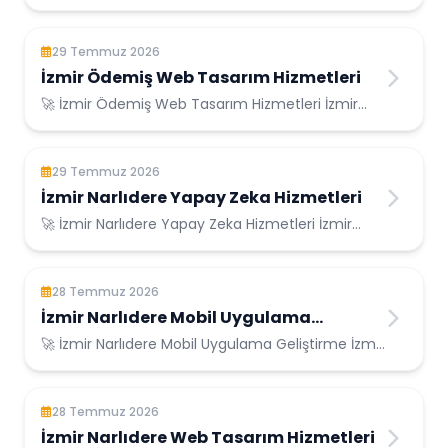
Ödemiş Konumunda Güvenilir Bilişim Hizmetl...
29 Temmuz 2026
İzmir Ödemiş Web Tasarım Hizmetleri
🚀 İzmir Ödemiş Web Tasarım Hizmetleri İzmir
Ödemiş Konumunda Güvenilir Bilişim Hizmetleri...
29 Temmuz 2026
İzmir Narlıdere Yapay Zeka Hizmetleri
🚀 İzmir Narlıdere Yapay Zeka Hizmetleri İzmir
Narlıdere Konumunda Güvenilir Bilişim Hizme...
28 Temmuz 2026
İzmir Narlıdere Mobil Uygulama
Geliştirme
🚀 İzmir Narlıdere Mobil Uygulama Geliştirme İzmir
Narlıdere Konumunda Güvenilir Bilişim H...
28 Temmuz 2026
İzmir Narlıdere Web Tasarım Hizmetleri