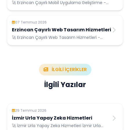
Geliştirme
🚀 Erzincan Çayırlı Mobil Uygulama Geliştirme -
Erzincan Çayırlı Konumunda Güvenilir Bilişim
Hizmetleri
07 Temmuz 2026
Erzincan Çayırlı Web Tasarım Hizmetleri
🚀 Erzincan Çayırlı Web Tasarım Hizmetleri -
Erzincan Çayırlı Konumunda Güvenilir Bilişim
Hizmetleri
İLGİLİ İÇERİKLER
İlgili Yazılar
29 Temmuz 2026
İzmir Urla Yapay Zeka Hizmetleri
🚀 İzmir Urla Yapay Zeka Hizmetleri İzmir Urla