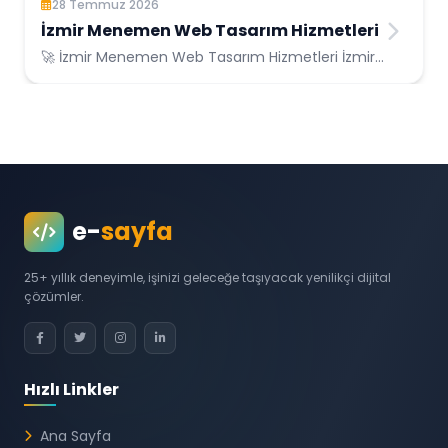
28 Temmuz 2026
İzmir Menemen Web Tasarım Hizmetleri
🚀 İzmir Menemen Web Tasarım Hizmetleri İzmir
Menemen Konumunda Güvenilir Bilişim
Hizmetle...
e-
sayfa
25+ yıllık deneyimle, işinizi geleceğe taşıyacak yenilikçi dijital
çözümler.
Hızlı Linkler
Ana Sayfa