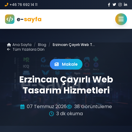
+46 76 692 14 11
e-
sayfa
Ana Sayfa
/
Blog
/
Erzincan Çayırlı Web Tasarım Hizmetleri
Tüm Yazılara Dön
Makale
Erzincan Çayırlı Web
Tasarım Hizmetleri
07 Temmuz 2026
38 Görüntüleme
3 dk okuma