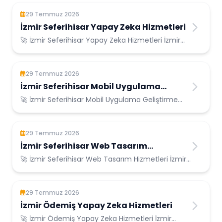
29 Temmuz 2026
İzmir Seferihisar Yapay Zeka Hizmetleri
🚀 İzmir Seferihisar Yapay Zeka Hizmetleri İzmir
Seferihisar Konumunda Güvenilir Bilişim H...
29 Temmuz 2026
İzmir Seferihisar Mobil Uygulama
Geliştirme
🚀 İzmir Seferihisar Mobil Uygulama Geliştirme
İzmir Seferihisar Konumunda Güvenilir Biliş...
29 Temmuz 2026
İzmir Seferihisar Web Tasarım
Hizmetleri
🚀 İzmir Seferihisar Web Tasarım Hizmetleri İzmir
Seferihisar Konumunda Güvenilir Bilişim ...
29 Temmuz 2026
İzmir Ödemiş Yapay Zeka Hizmetleri
🚀 İzmir Ödemiş Yapay Zeka Hizmetleri İzmir