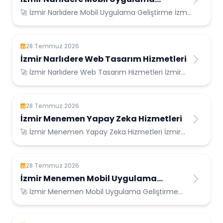
Geliştirme
🚀 İzmir Narlıdere Mobil Uygulama Geliştirme İzmir
Narlıdere Konumunda Güvenilir Bilişim H...
28 Temmuz 2026
İzmir Narlıdere Web Tasarım Hizmetleri
🚀 İzmir Narlıdere Web Tasarım Hizmetleri İzmir
Narlıdere Konumunda Güvenilir Bilişim Hizm...
28 Temmuz 2026
İzmir Menemen Yapay Zeka Hizmetleri
🚀 İzmir Menemen Yapay Zeka Hizmetleri İzmir
Menemen Konumunda Güvenilir Bilişim
Hizmetler...
28 Temmuz 2026
İzmir Menemen Mobil Uygulama
Geliştirme
🚀 İzmir Menemen Mobil Uygulama Geliştirme
İzmir Menemen Konumunda Güvenilir Bilişim
Hizme...