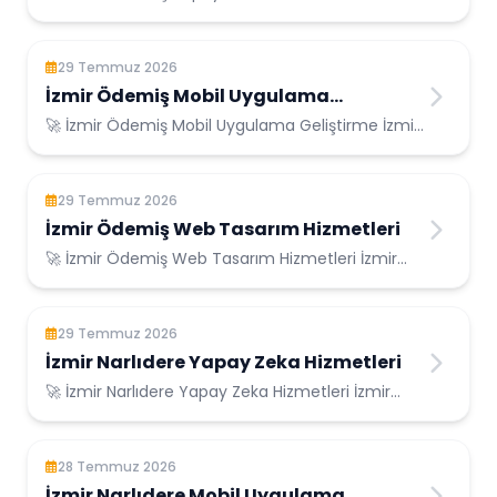
Ödemiş Konumunda Güvenilir Bilişim Hizmetleri ...
29 Temmuz 2026
İzmir Ödemiş Mobil Uygulama
Geliştirme
🚀 İzmir Ödemiş Mobil Uygulama Geliştirme İzmir
Ödemiş Konumunda Güvenilir Bilişim Hizmetl...
29 Temmuz 2026
İzmir Ödemiş Web Tasarım Hizmetleri
🚀 İzmir Ödemiş Web Tasarım Hizmetleri İzmir
Ödemiş Konumunda Güvenilir Bilişim Hizmetleri...
29 Temmuz 2026
İzmir Narlıdere Yapay Zeka Hizmetleri
🚀 İzmir Narlıdere Yapay Zeka Hizmetleri İzmir
Narlıdere Konumunda Güvenilir Bilişim Hizme...
28 Temmuz 2026
İzmir Narlıdere Mobil Uygulama