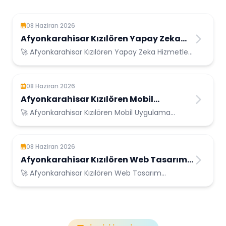
08 Haziran 2026
Afyonkarahisar Kızılören Yapay Zeka
Hizmetleri
🚀 Afyonkarahisar Kızılören Yapay Zeka Hizmetleri
- Afyonkarahisar Kızılören Konumunda Güvenilir
Bilişim Hizmetleri
08 Haziran 2026
Afyonkarahisar Kızılören Mobil
Uygulama Geliştirme
🚀 Afyonkarahisar Kızılören Mobil Uygulama
Geliştirme - Afyonkarahisar Kızılören Konumunda
Güvenilir Bilişim Hizmetleri
08 Haziran 2026
Afyonkarahisar Kızılören Web Tasarım
Hizmetleri
🚀 Afyonkarahisar Kızılören Web Tasarım
Hizmetleri - Afyonkarahisar Kızılören Konumunda
Güvenilir Bilişim Hizmetleri