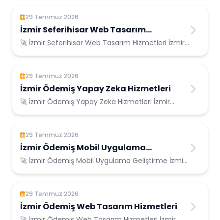
29 Temmuz 2026
İzmir Seferihisar Web Tasarım
Hizmetleri
🚀 İzmir Seferihisar Web Tasarım Hizmetleri İzmir
Seferihisar Konumunda Güvenilir Bilişim ...
29 Temmuz 2026
İzmir Ödemiş Yapay Zeka Hizmetleri
🚀 İzmir Ödemiş Yapay Zeka Hizmetleri İzmir
Ödemiş Konumunda Güvenilir Bilişim Hizmetleri ...
29 Temmuz 2026
İzmir Ödemiş Mobil Uygulama
Geliştirme
🚀 İzmir Ödemiş Mobil Uygulama Geliştirme İzmir
Ödemiş Konumunda Güvenilir Bilişim Hizmetl...
29 Temmuz 2026
İzmir Ödemiş Web Tasarım Hizmetleri
🚀 İzmir Ödemiş Web Tasarım Hizmetleri İzmir