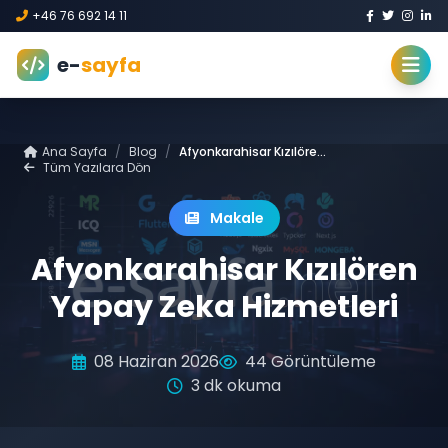
+46 76 692 14 11
e-
sayfa
Ana Sayfa
/
Blog
/
Afyonkarahisar Kızılören Yapay Zeka Hizmetleri
Tüm Yazılara Dön
Makale
Afyonkarahisar Kızılören
Yapay Zeka Hizmetleri
08 Haziran 2026
44 Görüntüleme
3 dk okuma