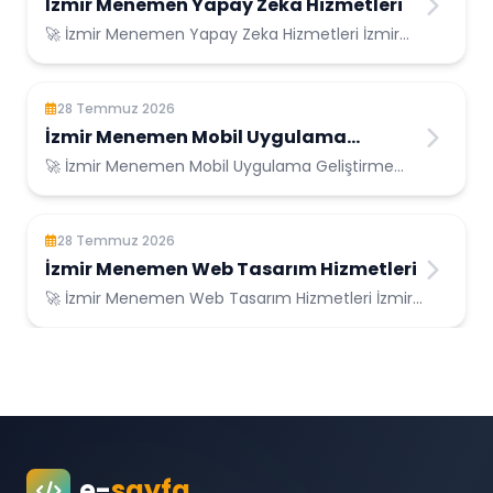
İzmir Menemen Yapay Zeka Hizmetleri
🚀 İzmir Menemen Yapay Zeka Hizmetleri İzmir
Menemen Konumunda Güvenilir Bilişim
Hizmetler...
28 Temmuz 2026
İzmir Menemen Mobil Uygulama
Geliştirme
🚀 İzmir Menemen Mobil Uygulama Geliştirme
İzmir Menemen Konumunda Güvenilir Bilişim
Hizme...
28 Temmuz 2026
İzmir Menemen Web Tasarım Hizmetleri
🚀 İzmir Menemen Web Tasarım Hizmetleri İzmir
Menemen Konumunda Güvenilir Bilişim
Hizmetle...
e-
sayfa