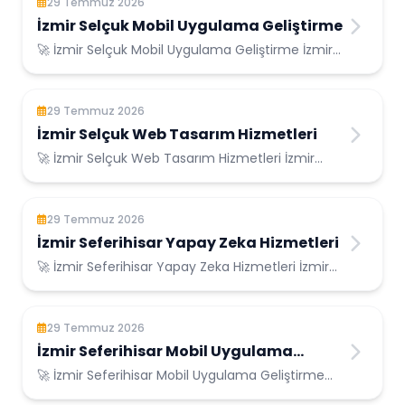
29 Temmuz 2026
İzmir Selçuk Mobil Uygulama Geliştirme
🚀 İzmir Selçuk Mobil Uygulama Geliştirme İzmir
Selçuk Konumunda Güvenilir Bilişim Hizmetl...
29 Temmuz 2026
İzmir Selçuk Web Tasarım Hizmetleri
🚀 İzmir Selçuk Web Tasarım Hizmetleri İzmir
Selçuk Konumunda Güvenilir Bilişim Hizmetleri...
29 Temmuz 2026
İzmir Seferihisar Yapay Zeka Hizmetleri
🚀 İzmir Seferihisar Yapay Zeka Hizmetleri İzmir
Seferihisar Konumunda Güvenilir Bilişim H...
29 Temmuz 2026
İzmir Seferihisar Mobil Uygulama
Geliştirme
🚀 İzmir Seferihisar Mobil Uygulama Geliştirme
İzmir Seferihisar Konumunda Güvenilir Biliş...