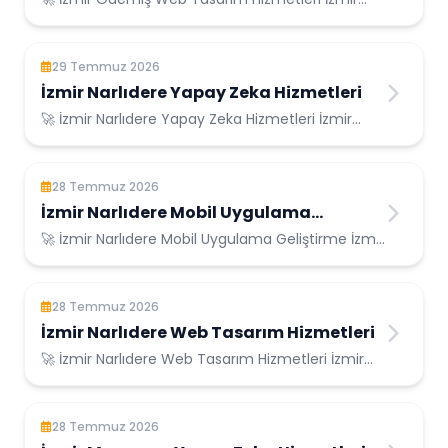
Ödemiş Konumunda Güvenilir Bilişim Hizmetleri...
29 Temmuz 2026
İzmir Narlıdere Yapay Zeka Hizmetleri
🚀 İzmir Narlıdere Yapay Zeka Hizmetleri İzmir
Narlıdere Konumunda Güvenilir Bilişim Hizme...
28 Temmuz 2026
İzmir Narlıdere Mobil Uygulama
Geliştirme
🚀 İzmir Narlıdere Mobil Uygulama Geliştirme İzmir
Narlıdere Konumunda Güvenilir Bilişim H...
28 Temmuz 2026
İzmir Narlıdere Web Tasarım Hizmetleri
🚀 İzmir Narlıdere Web Tasarım Hizmetleri İzmir
Narlıdere Konumunda Güvenilir Bilişim Hizm...
28 Temmuz 2026