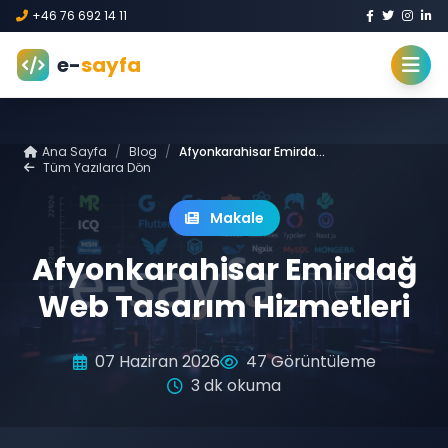
+46 76 692 14 11
e-
sayfa
Ana Sayfa
/
Blog
/
Afyonkarahisar Emirdağ Web Tasarım Hizmetleri
Tüm Yazılara Dön
Makale
Afyonkarahisar Emirdağ
Web Tasarım Hizmetleri
07 Haziran 2026
47 Görüntüleme
3 dk okuma