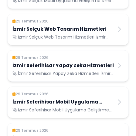
🚀 İzmir Selçuk Mobil Uygulama Geliştirme İzmir
Selçuk Konumunda Güvenilir Bilişim Hizmetl...
29 Temmuz 2026
İzmir Selçuk Web Tasarım Hizmetleri
🚀 İzmir Selçuk Web Tasarım Hizmetleri İzmir
Selçuk Konumunda Güvenilir Bilişim Hizmetleri...
29 Temmuz 2026
İzmir Seferihisar Yapay Zeka Hizmetleri
🚀 İzmir Seferihisar Yapay Zeka Hizmetleri İzmir
Seferihisar Konumunda Güvenilir Bilişim H...
29 Temmuz 2026
İzmir Seferihisar Mobil Uygulama
Geliştirme
🚀 İzmir Seferihisar Mobil Uygulama Geliştirme
İzmir Seferihisar Konumunda Güvenilir Biliş...
29 Temmuz 2026