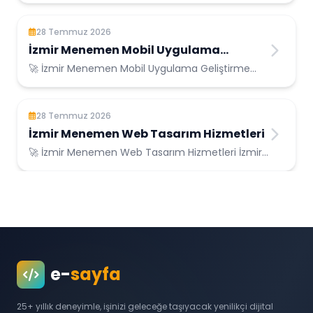
Hizmetler...
28 Temmuz 2026
İzmir Menemen Mobil Uygulama
Geliştirme
🚀 İzmir Menemen Mobil Uygulama Geliştirme
İzmir Menemen Konumunda Güvenilir Bilişim
Hizme...
28 Temmuz 2026
İzmir Menemen Web Tasarım Hizmetleri
🚀 İzmir Menemen Web Tasarım Hizmetleri İzmir
Menemen Konumunda Güvenilir Bilişim
Hizmetle...
e-
sayfa
25+ yıllık deneyimle, işinizi geleceğe taşıyacak yenilikçi dijital