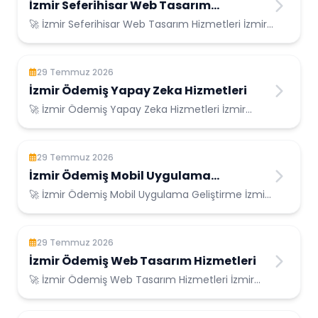
İzmir Seferihisar Web Tasarım
Hizmetleri
🚀 İzmir Seferihisar Web Tasarım Hizmetleri İzmir
Seferihisar Konumunda Güvenilir Bilişim ...
29 Temmuz 2026
İzmir Ödemiş Yapay Zeka Hizmetleri
🚀 İzmir Ödemiş Yapay Zeka Hizmetleri İzmir
Ödemiş Konumunda Güvenilir Bilişim Hizmetleri ...
29 Temmuz 2026
İzmir Ödemiş Mobil Uygulama
Geliştirme
🚀 İzmir Ödemiş Mobil Uygulama Geliştirme İzmir
Ödemiş Konumunda Güvenilir Bilişim Hizmetl...
29 Temmuz 2026
İzmir Ödemiş Web Tasarım Hizmetleri
🚀 İzmir Ödemiş Web Tasarım Hizmetleri İzmir
Ödemiş Konumunda Güvenilir Bilişim Hizmetleri...