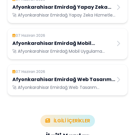
Afyonkarahisar Emirdağ Yapay Zeka
Hizmetleri
🚀 Afyonkarahisar Emirdağ Yapay Zeka Hizmetleri
- Afyonkarahisar Emirdağ Konumunda Güvenilir
Bilişim Hizmetleri
07 Haziran 2026
Afyonkarahisar Emirdağ Mobil
Uygulama Geliştirme
🚀 Afyonkarahisar Emirdağ Mobil Uygulama
Geliştirme - Afyonkarahisar Emirdağ Konumunda
Güvenilir Bilişim Hizmetleri
07 Haziran 2026
Afyonkarahisar Emirdağ Web Tasarım
Hizmetleri
🚀 Afyonkarahisar Emirdağ Web Tasarım
Hizmetleri - Afyonkarahisar Emirdağ Konumunda
Güvenilir Bilişim Hizmetleri
İLGİLİ İÇERİKLER