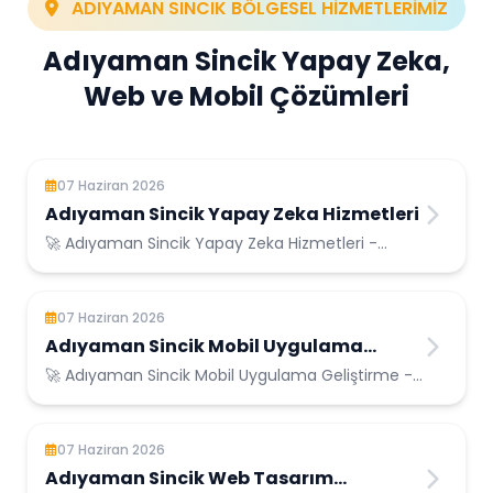
ADIYAMAN SINCIK BÖLGESEL HİZMETLERİMİZ
Adıyaman Sincik Yapay Zeka,
Web ve Mobil Çözümleri
07 Haziran 2026
Adıyaman Sincik Yapay Zeka Hizmetleri
🚀 Adıyaman Sincik Yapay Zeka Hizmetleri -
Adıyaman Sincik Konumunda Güvenilir Bilişim
Hizmetleri
07 Haziran 2026
Adıyaman Sincik Mobil Uygulama
Geliştirme
🚀 Adıyaman Sincik Mobil Uygulama Geliştirme -
Adıyaman Sincik Konumunda Güvenilir Bilişim
Hizmetleri
07 Haziran 2026
Adıyaman Sincik Web Tasarım