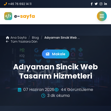
+46 76 692 14 11
e-
sayfa
Ana Sayfa
/
Blog
/
Adıyaman Sincik Web Tasarım Hizmetleri
Tüm Yazılara Dön
Makale
Adıyaman Sincik Web
Tasarım Hizmetleri
07 Haziran 2026
44 Görüntüleme
3 dk okuma