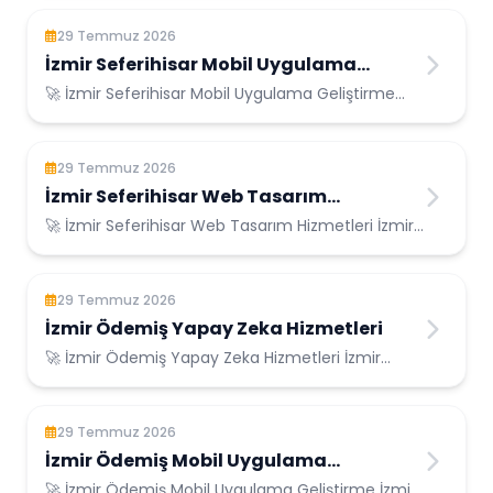
29 Temmuz 2026
İzmir Seferihisar Mobil Uygulama
Geliştirme
🚀 İzmir Seferihisar Mobil Uygulama Geliştirme
İzmir Seferihisar Konumunda Güvenilir Biliş...
29 Temmuz 2026
İzmir Seferihisar Web Tasarım
Hizmetleri
🚀 İzmir Seferihisar Web Tasarım Hizmetleri İzmir
Seferihisar Konumunda Güvenilir Bilişim ...
29 Temmuz 2026
İzmir Ödemiş Yapay Zeka Hizmetleri
🚀 İzmir Ödemiş Yapay Zeka Hizmetleri İzmir
Ödemiş Konumunda Güvenilir Bilişim Hizmetleri ...
29 Temmuz 2026
İzmir Ödemiş Mobil Uygulama
Geliştirme
🚀 İzmir Ödemiş Mobil Uygulama Geliştirme İzmir