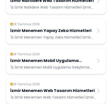
İzmir Narlıdere Web Tasarım Hizmetleri
🚀 İzmir Narlıdere Web Tasarım Hizmetleri İzmir
Narlıdere Konumunda Güvenilir Bilişim Hizm...
28 Temmuz 2026
İzmir Menemen Yapay Zeka Hizmetleri
🚀 İzmir Menemen Yapay Zeka Hizmetleri İzmir
Menemen Konumunda Güvenilir Bilişim
Hizmetler...
28 Temmuz 2026
İzmir Menemen Mobil Uygulama
Geliştirme
🚀 İzmir Menemen Mobil Uygulama Geliştirme
İzmir Menemen Konumunda Güvenilir Bilişim
Hizme...
28 Temmuz 2026
İzmir Menemen Web Tasarım Hizmetleri
🚀 İzmir Menemen Web Tasarım Hizmetleri İzmir
Menemen Konumunda Güvenilir Bilişim
Hizmetle...