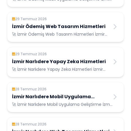
Ödemiş Konumunda Güvenilir Bilişim Hizmetl...
29 Temmuz 2026
İzmir Ödemiş Web Tasarım Hizmetleri
🚀 İzmir Ödemiş Web Tasarım Hizmetleri İzmir
Ödemiş Konumunda Güvenilir Bilişim Hizmetleri...
29 Temmuz 2026
İzmir Narlıdere Yapay Zeka Hizmetleri
🚀 İzmir Narlıdere Yapay Zeka Hizmetleri İzmir
Narlıdere Konumunda Güvenilir Bilişim Hizme...
28 Temmuz 2026
İzmir Narlıdere Mobil Uygulama
Geliştirme
🚀 İzmir Narlıdere Mobil Uygulama Geliştirme İzmir
Narlıdere Konumunda Güvenilir Bilişim H...
28 Temmuz 2026