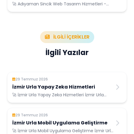
Hizmetleri
🚀 Adıyaman Sincik Web Tasarım Hizmetleri -
Adıyaman Sincik Konumunda Güvenilir Bilişim
Hizmetleri
İLGİLİ İÇERİKLER
İlgili Yazılar
29 Temmuz 2026
İzmir Urla Yapay Zeka Hizmetleri
🚀 İzmir Urla Yapay Zeka Hizmetleri İzmir Urla
Konumunda Güvenilir Bilişim Hizmetleri ...
29 Temmuz 2026
İzmir Urla Mobil Uygulama Geliştirme
🚀 İzmir Urla Mobil Uygulama Geliştirme İzmir Urla