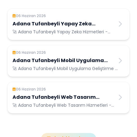
06 Haziran 2026
Adana Tufanbeyli Yapay Zeka
Hizmetleri
🚀 Adana Tufanbeyli Yapay Zeka Hizmetleri -
Adana Tufanbeyli Konumunda Güvenilir Bilişim
Hizmetleri
06 Haziran 2026
Adana Tufanbeyli Mobil Uygulama
Geliştirme
🚀 Adana Tufanbeyli Mobil Uygulama Geliştirme -
Adana Tufanbeyli Konumunda Güvenilir Bilişim
Hizmetleri
06 Haziran 2026
Adana Tufanbeyli Web Tasarım
Hizmetleri
🚀 Adana Tufanbeyli Web Tasarım Hizmetleri -
Adana Tufanbeyli Konumunda Güvenilir Bilişim
Hizmetleri