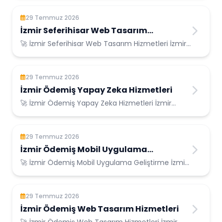
29 Temmuz 2026
İzmir Seferihisar Web Tasarım
Hizmetleri
🚀 İzmir Seferihisar Web Tasarım Hizmetleri İzmir
Seferihisar Konumunda Güvenilir Bilişim ...
29 Temmuz 2026
İzmir Ödemiş Yapay Zeka Hizmetleri
🚀 İzmir Ödemiş Yapay Zeka Hizmetleri İzmir
Ödemiş Konumunda Güvenilir Bilişim Hizmetleri ...
29 Temmuz 2026
İzmir Ödemiş Mobil Uygulama
Geliştirme
🚀 İzmir Ödemiş Mobil Uygulama Geliştirme İzmir
Ödemiş Konumunda Güvenilir Bilişim Hizmetl...
29 Temmuz 2026
İzmir Ödemiş Web Tasarım Hizmetleri