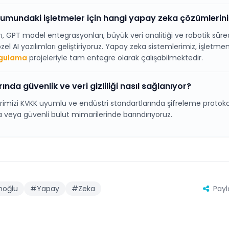
mundaki işletmeler için hangi yapay zeka çözümlerin
rı, GPT model entegrasyonları, büyük veri analitiği ve robotik s
l AI yazılımları geliştiriyoruz. Yapay zeka sistemlerimiz, işletmeni
ygulama
projeleriyle tam entegre olarak çalışabilmektedir.
nda güvenlik ve veri gizliliği nasıl sağlanıyor?
imizi KVKK uyumlu ve endüstri standartlarında şifreleme protokol
 veya güvenli bulut mimarilerinde barındırıyoruz.
oğlu
#Yapay
#Zeka
Payl