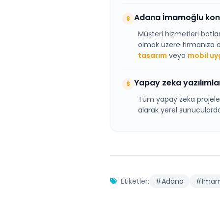
Adana İmamoğlu konu
S
Müşteri hizmetleri botla
olmak üzere firmanıza öze
tasarım
veya
mobil u
Yapay zeka yazılımları
S
Tüm yapay zeka projeler
alarak yerel sunucularda
Etiketler:
#Adana
#İmam