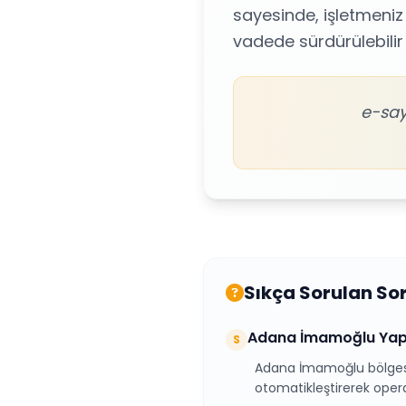
sayesinde, işletmeniz
vadede sürdürülebilir 
e-say
Sıkça Sorulan So
Adana İmamoğlu Yapa
S
Adana İmamoğlu bölgesin
otomatikleştirerek operas