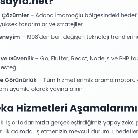
sayfa.net?
ı Çözümler
– Adana İmamoğlu bölgesindeki hedef k
ksek tasarımlar ve stratejiler
 Deneyim
– 1998'den beri değişen teknoloji trendler
 ve Güvenlik
– Go, Flutter, React, Node.js ve PHP tab
desteği
e Görünürlük
– Tüm hizmetlerimiz arama motoru 
am uyumlu olarak yayına alınır
ka Hizmetleri Aşamalarımı
iş ortaklarımızla gerçekleştirdiğimiz yapay zeka pr
r. İlk adımda, işletmenizin mevcut durumu, hedefleri