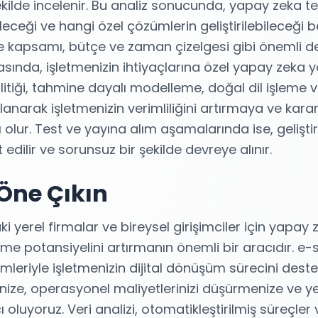
şekilde incelenir. Bu analiz sonucunda, yapay zeka te
ceği ve hangi özel çözümlerin geliştirilebileceği be
 kapsamı, bütçe ve zaman çizelgesi gibi önemli detay
ında, işletmenizin ihtiyaçlarına özel yapay zeka yaz
nalitiği, tahmine dayalı modelleme, doğal dil işleme
kullanarak işletmenizin verimliliğini artırmaya ve kar
 olur. Test ve yayına alım aşamalarında ise, gelişti
st edilir ve sorunsuz bir şekilde devreye alınır.
 Öne Çıkın
yerel firmalar ve bireysel girişimciler için yapay 
e potansiyelini artırmanın önemli bir aracıdır. e-s
leriyle işletmenizin dijital dönüşüm sürecini destek
nize, operasyonel maliyetlerinizi düşürmenize ve ye
luyoruz. Veri analizi, otomatikleştirilmiş süreçler ve