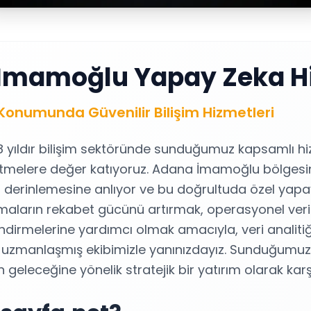
İmamoğlu Yapay Zeka Hi
numunda Güvenilir Bilişim Hizmetleri
8 yıldır bilişim sektöründe sunduğumuz kapsamlı hiz
letmelere değer katıyoruz. Adana İmamoğlu bölgesi
nı derinlemesine anlıyor ve bu doğrultuda özel yap
firmaların rekabet gücünü artırmak, operasyonel veri
endirmelerine yardımcı olmak amacıyla, veri analitiğ
a uzmanlaşmış ekibimizle yanınızdayız. Sunduğumu
in geleceğine yönelik stratejik bir yatırım olarak kar