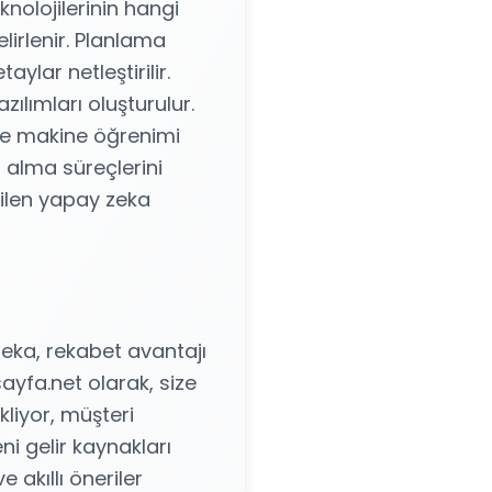
knolojilerinin hangi
lirlenir. Planlama
lar netleştirilir.
ılımları oluşturulur.
 ve makine öğrenimi
ar alma süreçlerini
rilen yapay zeka
zeka, rekabet avantajı
ayfa.net olarak, size
liyor, müşteri
ni gelir kaynakları
 akıllı öneriler