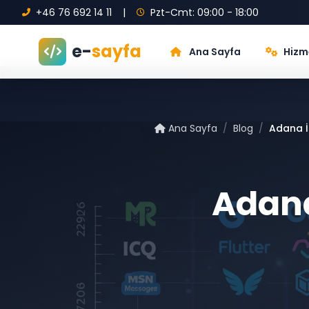
+46 76 692 14 11
|
Pzt-Cmt: 09:00 - 18:00
e-
sayfa
Ana Sayfa
Hizm
Ana Sayfa
/
Blog
/
Adana İ
Adan