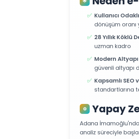
Neden e-
🌟
✅
Kullanıcı Odakl
dönüşüm oranı yü
✅
28 Yıllık Köklü
uzman kadro
✅
Modern Altyapı
güvenli altyapı 
✅
Kapsamlı SEO v
standartlarına t
Yapay Ze
⚙️
Adana İmamoğlu'ndaki 
analiz süreciyle başla