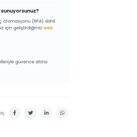
i sunuyorsunuz?
üreç otomasyonu (RPA) dahil
z için geliştirdiğimiz
web
leriyle güvence altına
aş: