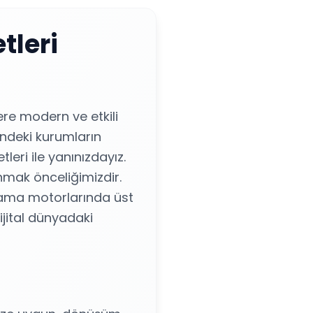
tleri
ere modern ve etkili
indeki kurumların
eri ile yanınızdayız.
nmak önceliğimizdir.
arama motorlarında üst
ijital dünyadaki