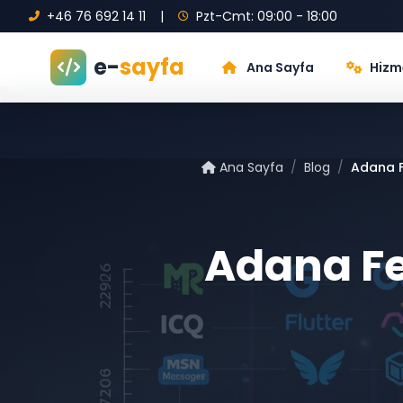
+46 76 692 14 11
|
Pzt-Cmt: 09:00 - 18:00
e-
sayfa
Ana Sayfa
Hizm
Ana Sayfa
/
Blog
/
Adana F
Adana Fe