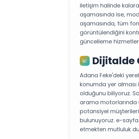
iletişim halinde kalar
aşamasında ise, moder
aşamasında, tüm fonks
görüntülendiğini kontr
güncelleme hizmetleri s
Dijitalde
📈
Adana Feke'deki yerel 
konumda yer alması i
olduğunu biliyoruz. S
arama motorlarında üs
potansiyel müşteriler
bulunuyoruz. e-sayfa.
etmekten mutluluk du