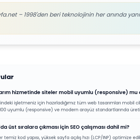
fa.net – 1998'den beri teknolojinin her anında yanı
rular
ım hizmetinde siteler mobil uyumlu (responsive) mu 
ndeki işletmeniz için hazırladığımız tüm web tasarımları mobil cih
100 uyumlu (responsive) ve modern arayüz standartlarında üretil
da üst sıralara çıkması için SEO çalışması dahil mi?
ler temiz kod yapısı, yüksek sayfa açılış hızı (LCP/INP) optimize e