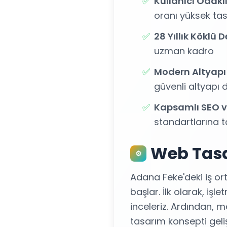
✅
Kullanıcı Odakl
oranı yüksek tas
✅
28 Yıllık Köklü
uzman kadro
✅
Modern Altyapı
güvenli altyapı 
✅
Kapsamlı SEO v
standartlarına t
Web Tasa
⚙️
Adana Feke'deki iş ort
başlar. İlk olarak, işl
inceleriz. Ardından, m
tasarım konsepti geliş