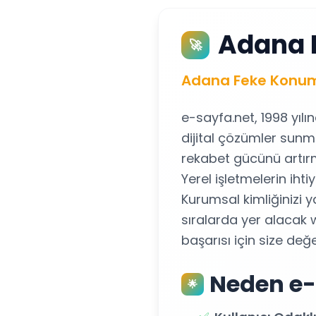
Adana 
🚀
Adana Feke Konumu
e-sayfa.net, 1998 yılı
dijital çözümler sunm
rekabet gücünü artırm
Yerel işletmelerin ih
Kurumsal kimliğinizi 
sıralarda yer alacak w
başarısı için size değ
Neden e-
🌟