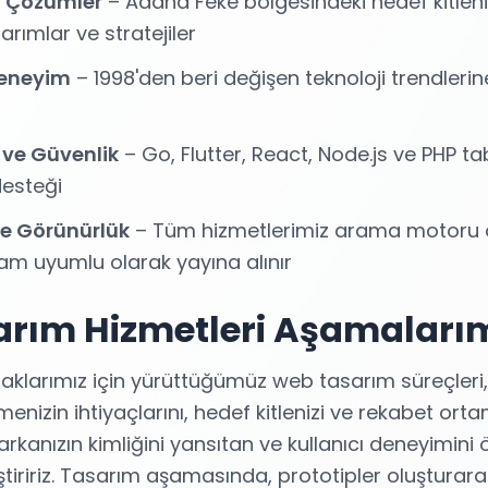
ı Çözümler
– Adana Feke bölgesindeki hedef kitle
arımlar ve stratejiler
 Deneyim
– 1998'den beri değişen teknoloji trendler
 ve Güvenlik
– Go, Flutter, React, Node.js ve PHP tab
desteği
e Görünürlük
– Tüm hizmetlerimiz arama motoru 
am uyumlu olarak yayına alınır
rım Hizmetleri Aşamaları
aklarımız için yürüttüğümüz web tasarım süreçleri, 
etmenizin ihtiyaçlarını, hedef kitlenizi ve rekabet or
arkanızın kimliğini yansıtan ve kullanıcı deneyimini
tiririz. Tasarım aşamasında, prototipler oluşturarak 