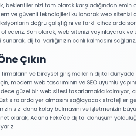
ak, beklentilerinizi tam olarak karşıladığından emin 
n ve güvenli teknolojileri kullanarak web sitenizi o
iyonların doğru çalıştığını ve farklı cihazlarda sor
ol ederiz. Son olarak, web sitenizi yayınlayarak ve 
unarak, dijital varlığınızın canlı kalmasını sağlarız.
 Öne Çıkın
firmaların ve bireysel girişimcilerin dijital dünyada
çin, modern web tasarımının ve SEO uyumlu yapın
adece güzel bir web sitesi tasarlamakla kalmıyor, 
t sıralarda yer almasını sağlayacak stratejiler geli
inizin sizi daha kolay bulmasını ve işletmenizin bü
net olarak, Adana Feke'de dijital dönüşüm yolculuğ
yarız.