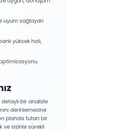
nize uygun, dönüşüm
ine uyum sağlayan
anlı yüksek hızlı,
optimizasyonu
mız
detaylı bir analizle
tamını derinlemesine
 ön planda tutan bir
ve sizinle sürekli