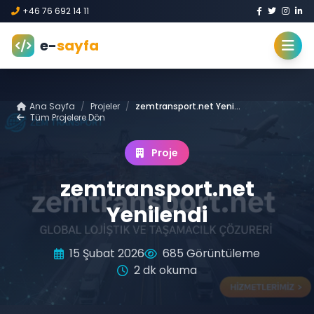
+46 76 692 14 11
e-
sayfa
Ana Sayfa
/
Projeler
/
zemtransport.net Yenilendi
Tüm Projelere Dön
Proje
zemtransport.net
Yenilendi
15 Şubat 2026
685 Görüntüleme
2 dk okuma