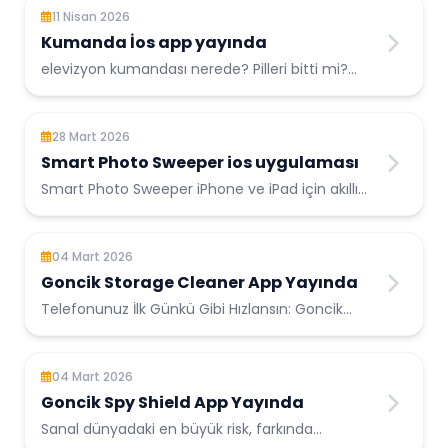
11 Nisan 2026
Kumanda İos app yayında
elevizyon kumandası nerede? Pilleri bitti mi?
Koltuk minderlerinin altında kaldı mı? Bu soruları
kaç kez kendinize sordu...
28 Mart 2026
Smart Photo Sweeper ios uygulaması
Smart Photo Sweeper iPhone ve iPad için akıllı
depolama temizleyici ...
04 Mart 2026
Goncik Storage Cleaner App Yayında
Telefonunuz İlk Günkü Gibi Hızlansın: Goncik
Storage Cleaner ile Yer Açın! Cihazınızın hafızası
dolduğunda sadece dep...
04 Mart 2026
Goncik Spy Shield App Yayında
Sanal dünyadaki en büyük risk, farkında