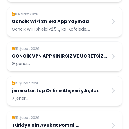
olmadığınız tehditlerdir. Goncik Spy Shield,
gelişmiş algoritmasıyla telefonunuz...
04 Mart 2026
Goncik WiFi Shield App Yayında
Goncik WiFi Shield v2.5 Çıktı! Kafelede,
Terminallerde Artık Güvendesin Halka açık
ağlarda internete bağlanırken veri...
15 Şubat 2026
GONCİK VPN APP SINIRSIZ VE ÜCRETSİZ
VPN
G gonci...
15 Şubat 2026
jenerator.top Online Alışveriş Açıldı.
⚡ jener...
15 Şubat 2026
Türkiye'nin Avukat Portalı