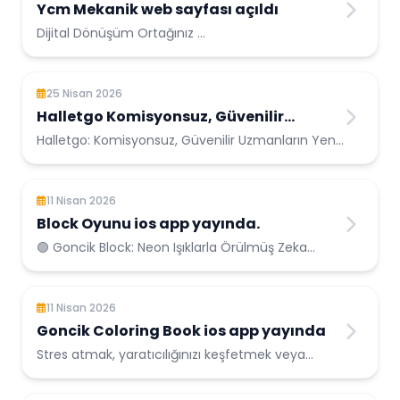
Ycm Mekanik web sayfası açıldı
Dijital Dönüşüm Ortağınız ...
25 Nisan 2026
Halletgo Komisyonsuz, Güvenilir
Uzmanların Yeni Adresi
Halletgo: Komisyonsuz, Güvenilir Uzmanların Yeni
Adresi Freelance platformlarındaki fahiş
komisyonlarda...
11 Nisan 2026
Block Oyunu ios app yayında.
🟢 Goncik Block: Neon Işıklarla Örülmüş Zeka
Oyunu Yayınlanma: 13 Nisan 2026 • 🧩 B...
11 Nisan 2026
Goncik Coloring Book ios app yayında
Stres atmak, yaratıcılığınızı keşfetmek veya
sadece eğlenceli vakit geçirmek için
renklendirme kitapları her yaştan insa...