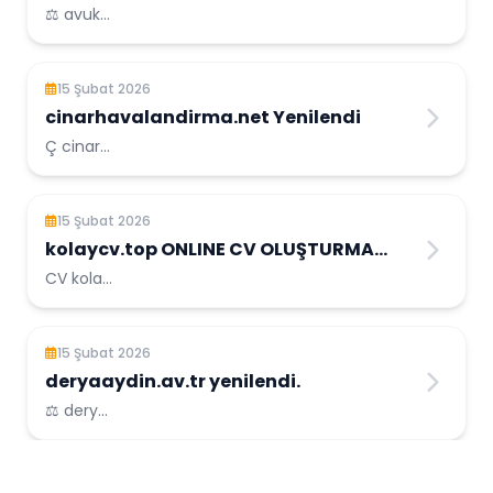
avukatlar.top
⚖️ avuk...
15 Şubat 2026
cinarhavalandirma.net Yenilendi
Ç cinar...
15 Şubat 2026
kolaycv.top ONLINE CV OLUŞTURMA
PLATFORMU
CV kola...
15 Şubat 2026
deryaaydin.av.tr yenilendi.
⚖️ dery...