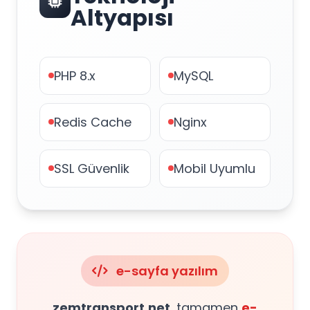
Altyapısı
PHP 8.x
MySQL
Redis Cache
Nginx
SSL Güvenlik
Mobil Uyumlu
e-sayfa yazılım
zemtransport.net
, tamamen
e-