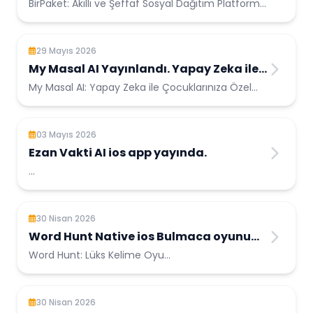
Platformu açıldı.
BirPaket: Akıllı ve Şeffaf Sosyal Dağıtım Platformu
Yardımınızın doğru ellere u...
29 Mayıs 2026
My Masal AI Yayınlandı. Yapay Zeka ile
Çocuklarınıza Özel Masallar
My Masal AI: Yapay Zeka ile Çocuklarınıza Özel
Masallar Hayal gücünün sınırları...
03 Mayıs 2026
Ezan Vakti AI ios app yayında.
...
30 Nisan 2026
Word Hunt Native ios Bulmaca oyunu
yayınlandı.
Word Hunt: Lüks Kelime Oyu...
30 Nisan 2026