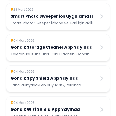
kaç kez kendinize sordu...
28 Mart 2026
Smart Photo Sweeper ios uygulaması
Smart Photo Sweeper iPhone ve iPad için akıllı
depolama temizleyici ...
04 Mart 2026
Goncik Storage Cleaner App Yayında
Telefonunuz İlk Günkü Gibi Hızlansın: Goncik
Storage Cleaner ile Yer Açın! Cihazınızın hafızası
dolduğunda sadece dep...
04 Mart 2026
Goncik Spy Shield App Yayında
Sanal dünyadaki en büyük risk, farkında
olmadığınız tehditlerdir. Goncik Spy Shield,
gelişmiş algoritmasıyla telefonunuz...
04 Mart 2026
Goncik WiFi Shield App Yayında