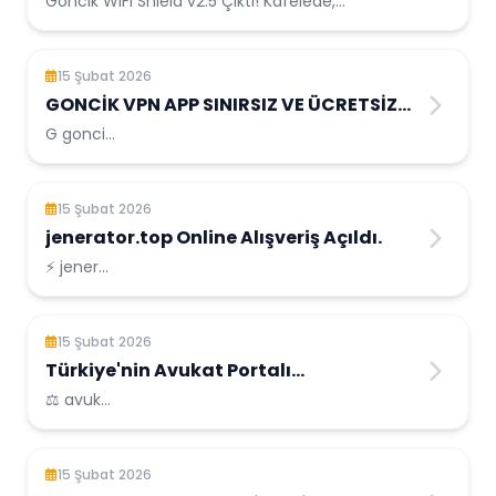
Goncik WiFi Shield v2.5 Çıktı! Kafelede,
Terminallerde Artık Güvendesin Halka açık
ağlarda internete bağlanırken veri...
15 Şubat 2026
GONCİK VPN APP SINIRSIZ VE ÜCRETSİZ
VPN
G gonci...
15 Şubat 2026
jenerator.top Online Alışveriş Açıldı.
⚡ jener...
15 Şubat 2026
Türkiye'nin Avukat Portalı
avukatlar.top
⚖️ avuk...
15 Şubat 2026