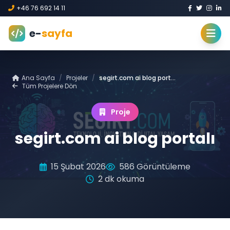
+46 76 692 14 11
e-
sayfa
Ana Sayfa
/
Projeler
/
segirt.com ai blog portalı
Tüm Projelere Dön
Proje
segirt.com ai blog portalı
15 Şubat 2026
586 Görüntüleme
2 dk okuma