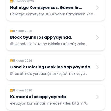
25 Nisan 2026
Halletgo Komisyonsuz, Güvenilir
Uzmanların Yeni Adresi
Halletgo: Komisyonsuz, Güvenilir Uzmanların Yeni
Adresi Freelance platformlarındaki fahiş
komisyonlarda...
11 Nisan 2026
Block Oyunu ios app yayında.
🟢 Goncik Block: Neon Işıklarla Örülmüş Zeka
Oyunu Yayınlanma: 13 Nisan 2026 • 🧩 B...
11 Nisan 2026
Goncik Coloring Book ios app yayında
Stres atmak, yaratıcılığınızı keşfetmek veya
sadece eğlenceli vakit geçirmek için
renklendirme kitapları her yaştan insa...
11 Nisan 2026
Kumanda İos app yayında
elevizyon kumandası nerede? Pilleri bitti mi?
Koltuk minderlerinin altında kaldı mı? Bu soruları